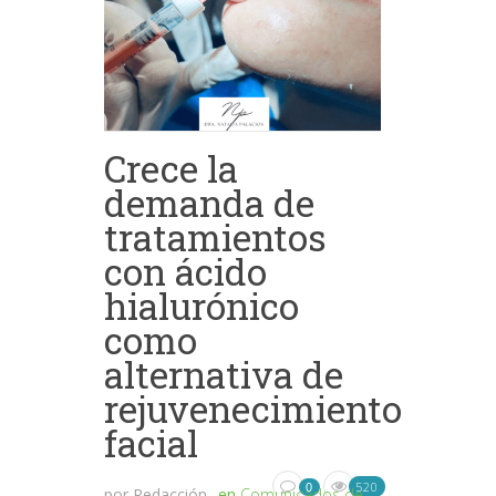
Crece la
demanda de
tratamientos
con ácido
hialurónico
como
alternativa de
rejuvenecimiento
facial
520
0
por
Redacción
en
Comunicados de