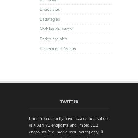
Entrevistas
Estrategias
Noticias del sector
Redes sociales
Relaciones Públicas
TWITTER
Error: You currently have access to a subset
of X API V2 endpoints and limited v1.1
endpoints (e.g. media post, oauth) only. If