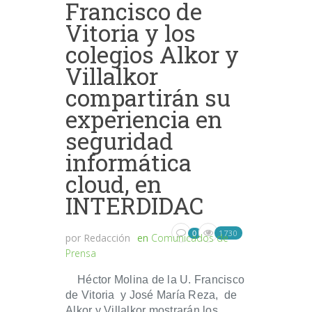
Francisco de
Vitoria y los
colegios Alkor y
Villalkor
compartirán su
experiencia en
seguridad
informática
cloud, en
INTERDIDAC
1730
0
por
Redacción
en
Comunicados de
Prensa
Héctor Molina de la U. Francisco
de Vitoria y José María Reza, de
Alkor y Villalkor mostrarán los