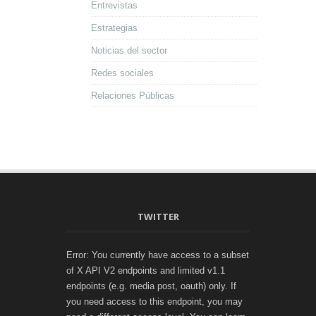
Entrevistas
Estrategias
Noticias del sector
Redes sociales
Relaciones Públicas
TWITTER
Error: You currently have access to a subset
of X API V2 endpoints and limited v1.1
endpoints (e.g. media post, oauth) only. If
you need access to this endpoint, you may