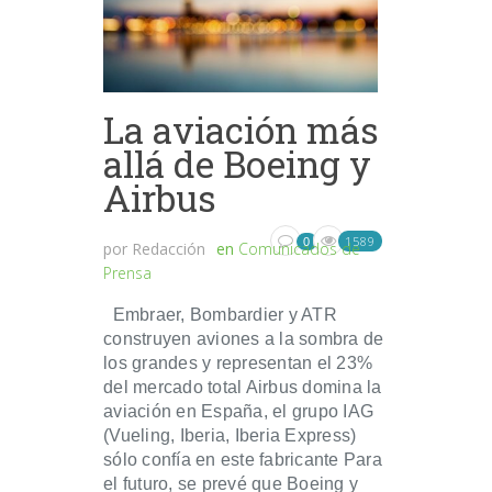
La aviación más
allá de Boeing y
Airbus
1589
0
por
Redacción
en
Comunicados de
Prensa
Embraer, Bombardier y ATR
construyen aviones a la sombra de
los grandes y representan el 23%
del mercado total Airbus domina la
aviación en España, el grupo IAG
(Vueling, Iberia, Iberia Express)
sólo confía en este fabricante Para
el futuro, se prevé que Boeing y