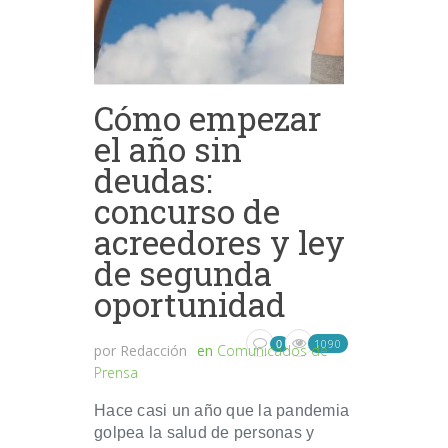
Cómo empezar
el año sin
deudas:
concurso de
acreedores y ley
de segunda
oportunidad
1090
0
por
Redacción
en
Comunicados de
Prensa
Hace casi un año que la pandemia
golpea la salud de personas y