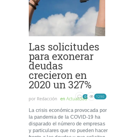
Las solicitudes
para exonerar
deudas
crecieron en
2020 un 327%
1290
0
por
Redacción
en
Actualidad
La crisis económica provocada por
la pandemia de la COVID-19 ha
disparado el número de empresas
y particulares que no pueden hacer