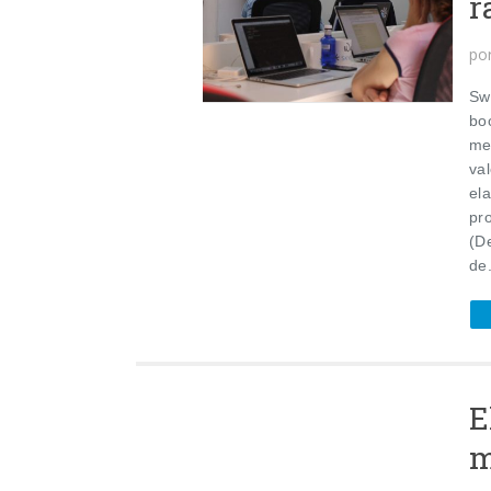
r
po
Sw
bo
me
va
ela
pr
(D
de.
E
m