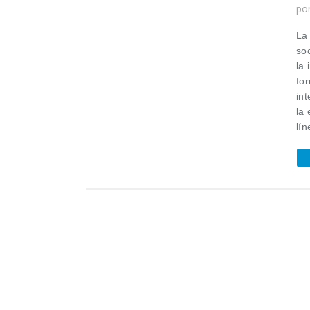
po
La 
so
la
fo
in
la
lín