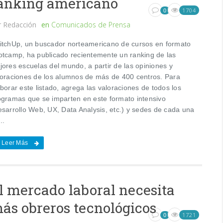
anking americano
1704
0
r
Redacción
en
Comunicados de Prensa
itchUp, un buscador norteamericano de cursos en formato
otcamp, ha publicado recientemente un ranking de las
jores escuelas del mundo, a partir de las opiniones y
loraciones de los alumnos de más de 400 centros. Para
borar este listado, agrega las valoraciones de todos los
ogramas que se imparten en este formato intensivo
esarrollo Web, UX, Data Analysis, etc.) y sedes de cada una
..
Leer Más
l mercado laboral necesita
ás obreros tecnológicos
1721
0