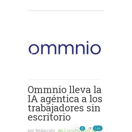
Ommnio lleva la
IA agéntica a los
trabajadores sin
escritorio
146
0
por
Redacción
en
Comunicados de