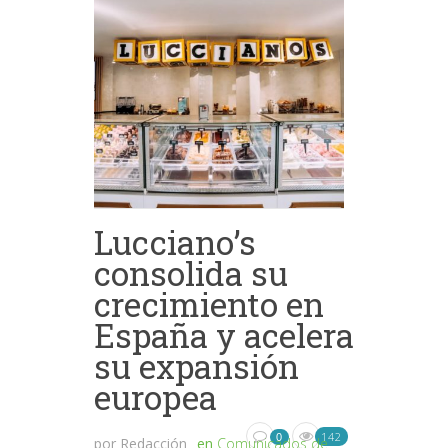
Lucciano’s
consolida su
crecimiento en
España y acelera
su expansión
europea
142
0
por
Redacción
en
Comunicados de