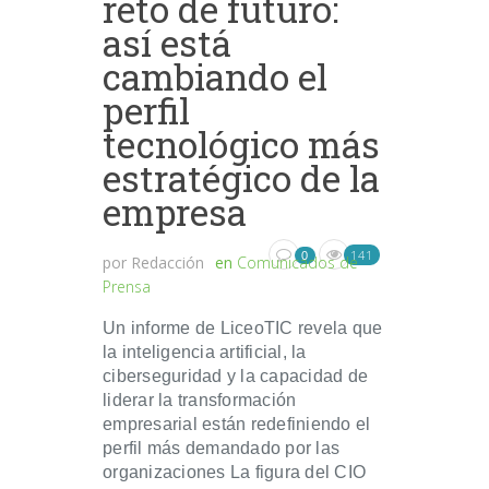
reto de futuro:
así está
cambiando el
perfil
tecnológico más
estratégico de la
empresa
141
0
por
Redacción
en
Comunicados de
Prensa
Un informe de LiceoTIC revela que
la inteligencia artificial, la
ciberseguridad y la capacidad de
liderar la transformación
empresarial están redefiniendo el
perfil más demandado por las
organizaciones La figura del CIO