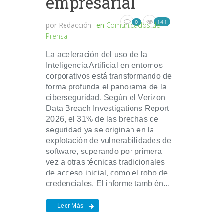
empresarial
141
0
por
Redacción
en
Comunicados de
Prensa
La aceleración del uso de la
Inteligencia Artificial en entornos
corporativos está transformando de
forma profunda el panorama de la
ciberseguridad. Según el Verizon
Data Breach Investigations Report
2026, el 31% de las brechas de
seguridad ya se originan en la
explotación de vulnerabilidades de
software, superando por primera
vez a otras técnicas tradicionales
de acceso inicial, como el robo de
credenciales. El informe también...
Leer Más