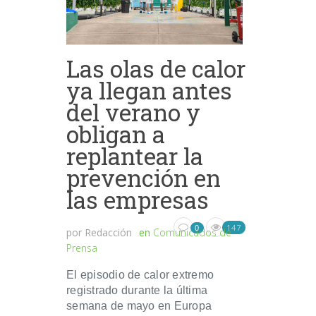
Las olas de calor
ya llegan antes
del verano y
obligan a
replantear la
prevención en
las empresas
147
0
por
Redacción
en
Comunicados de
Prensa
El episodio de calor extremo
registrado durante la última
semana de mayo en Europa