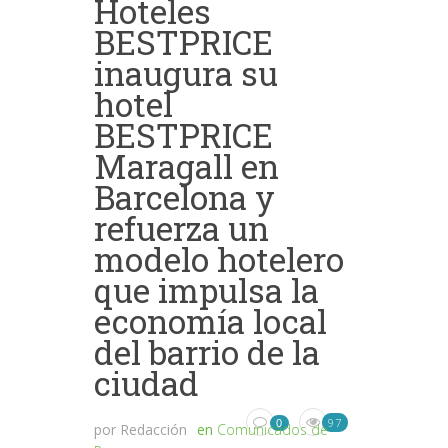
Hoteles
BESTPRICE
inaugura su
hotel
BESTPRICE
Maragall en
Barcelona y
refuerza un
modelo hotelero
que impulsa la
economía local
del barrio de la
ciudad
97
0
por
Redacción
en
Comunicados de