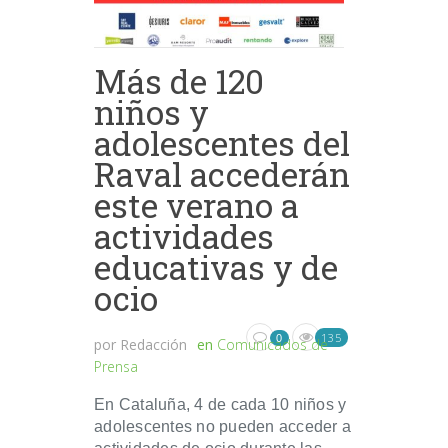
Más de 120
niños y
adolescentes del
Raval accederán
este verano a
actividades
educativas y de
ocio
135
0
por
Redacción
en
Comunicados de
Prensa
En Cataluña, 4 de cada 10 niños y
adolescentes no pueden acceder a