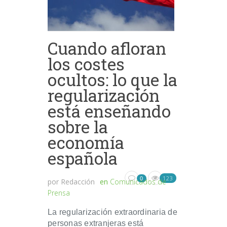
Cuando afloran
los costes
ocultos: lo que la
regularización
está enseñando
sobre la
economía
española
123
0
por
Redacción
en
Comunicados de
Prensa
La regularización extraordinaria de
personas extranjeras está