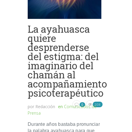
La ayahuasca
quiere
desprenderse
del estigma: del
imaginario del
chamán al
acompañamiento
psicoterapéutico
208
0
por
Redacción
en
Comunicados de
Prensa
Durante años bastaba pronunciar
la palabra ayahuasca para que