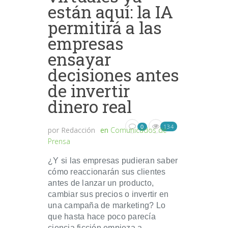
están aquí: la IA
permitirá a las
empresas
ensayar
decisiones antes
de invertir
dinero real
134
0
por
Redacción
en
Comunicados de
Prensa
¿Y si las empresas pudieran saber
cómo reaccionarán sus clientes
antes de lanzar un producto,
cambiar sus precios o invertir en
una campaña de marketing? Lo
que hasta hace poco parecía
ciencia ficción empieza a